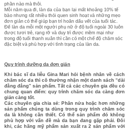
phần nào mà thôi.
Mỗi năm qua đi, làn da của bạn lại mất khoảng 10% tế
bào nhưng rất nhiều thói quen sinh hoạt và những mẹo
đơn giản có thể giúp bạn trì hoãn dấu vết của tuổi tác.
Để làn da mỗi một người phụ nữ ở độ tuổi ngoài 30 luôn
được tươi trẻ, rạng rỡ và duy trì được mềm mại như
trong độ tuổi thanh xuân thì cần có một chế độ chăm sóc
đặc biệt và phù hợp với tình trạng của làn da.
Quy trình dưỡng da đơn giản
Khi bác sĩ da liễu Gina Mari hỏi bệnh nhân về cách
chăm sóc da thì cô thường nhận một danh sách “dài
đằng đẳng” sản phẩm. Tất cả các chuyên gia đều có
chung quan điểm: quy trình chăm sóc da càng đơn
giản càng tốt.
Các chuyên gia chia sẻ: Phân nửa hoặc hơn những
sản phẩm chúng ta dùng trong quy trình chăm sóc
da là không cần thiết. Có thể sản phẩm đó không
phù hợp với vấn đề mà da bạn đang gặp phải. Đôi
khi, các hãng mỹ phẩm sản xuất ra 2 sản phẩm với