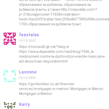
образования за рубежом, образования за
рубежом гранты а также http://maxzelda.com/?
p=21&unapproved=1765&moderation-
hash=9ac03f31bddec1bec293be8477995b99#comment
1765 образования за рубежом грант
feestalex
19/12/2022
https://minoxidil.gb.net/?lang=tr
https://www.dejavekita.com/read-blog/7606_le-
medicament-contre-la-dysfonction-erectile-masculine-
est-desormais-disponible.html
Lavonne
19/12/2022
https://gordonblair.co.uk/financial-
services/mortgages-in-merton/ Mortgages in Merton
Mortgages in Merton
Karry