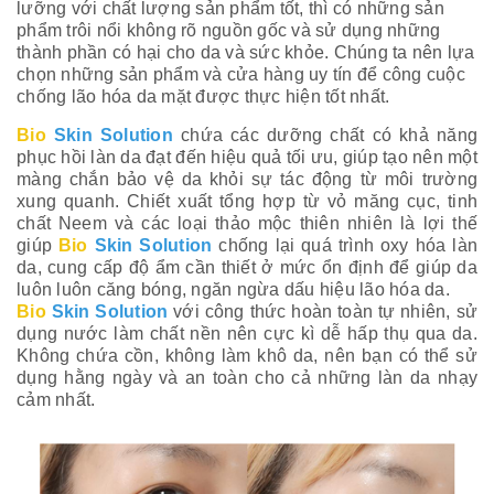
lưỡng với chất lượng sản phẩm tốt, thì có những sản
phẩm trôi nổi không rõ nguồn gốc và sử dụng những
thành phần có hại cho da và sức khỏe. Chúng ta nên lựa
chọn những sản phẩm và cửa hàng uy tín để công cuộc
chống lão hóa da mặt được thực hiện tốt nhất.
Bio
Skin Solution
chứa các dưỡng chất có khả năng
Tì
phục hồi làn da đạt đến hiệu quả tối ưu, giúp tạo nên một
màng chắn bảo vệ da khỏi sự tác động từ môi trường
xung quanh. Chiết xuất tổng hợp từ vỏ măng cục, tinh
chất Neem và các loại thảo mộc thiên nhiên là lợi thế
giúp
Bio
Skin Solution
chống lại quá trình oxy hóa làn
da, cung cấp độ ẩm cần thiết ở mức ổn định để giúp da
luôn luôn căng bóng, ngăn ngừa dấu hiệu lão hóa da.
Bio
Skin Solution
với công thức hoàn toàn tự nhiên, sử
dụng nước làm chất nền nên cực kì dễ hấp thụ qua da.
Không chứa cồn, không làm khô da, nên bạn có thể sử
dụng hằng ngày và an toàn cho cả những làn da nhạy
cảm nhất.