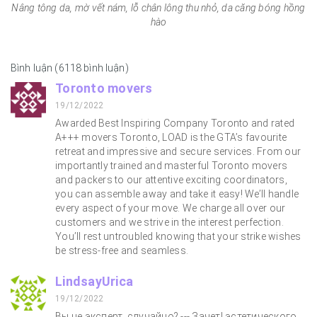
Nâng tông da, mờ vết nám, lỗ chân lông thu nhỏ, da căng bóng hồng
hào
Bình luận (6118 bình luận)
Toronto movers
19/12/2022
Awarded Best Inspiring Company Toronto and rated
A+++ movers Toronto, LOAD is the GTA’s favourite
retreat and impressive and secure services. From our
importantly trained and masterful Toronto movers
and packers to our attentive exciting coordinators,
you can assemble away and take it easy! We’ll handle
every aspect of your move. We charge all over our
customers and we strive in the interest perfection.
You’ll rest untroubled knowing that your strike wishes
be stress-free and seamless.
LindsayUrica
19/12/2022
Вы не эксперт, случайно? --- Зачет! эстетического