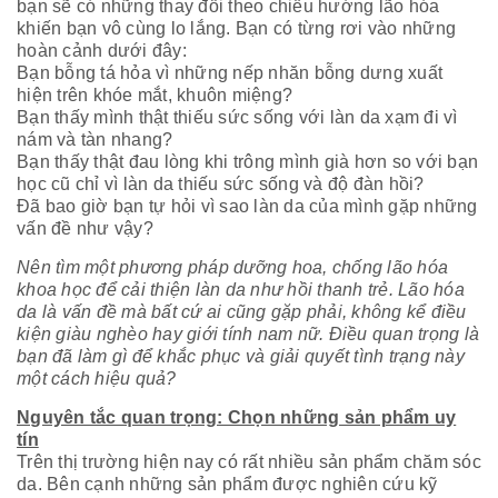
bạn sẽ có những thay đổi theo chiều hướng lão hóa
khiến bạn vô cùng lo lắng. Bạn có từng rơi vào những
hoàn cảnh dưới đây:
Bạn bỗng tá hỏa vì những nếp nhăn bỗng dưng xuất
hiện trên khóe mắt, khuôn miệng?
Bạn thấy mình thật thiếu sức sống với làn da xạm đi vì
nám và tàn nhang?
Bạn thấy thật đau lòng khi trông mình già hơn so với bạn
học cũ chỉ vì làn da thiếu sức sống và độ đàn hồi?
Đã bao giờ bạn tự hỏi vì sao làn da của mình gặp những
vấn đề như vậy?
Nên tìm một phương pháp dưỡng hoa, chống lão hóa
khoa học để cải thiện làn da như hồi thanh trẻ. Lão hóa
da là vấn đề mà bất cứ ai cũng gặp phải, không kể điều
kiện giàu nghèo hay giới tính nam nữ. Điều quan trọng là
bạn đã làm gì để khắc phục và giải quyết tình trạng này
một cách hiệu quả?
Nguyên tắc quan trọng: Chọn những sản phẩm uy
tín
Trên thị trường hiện nay có rất nhiều sản phẩm chăm sóc
da. Bên cạnh những sản phẩm được nghiên cứu kỹ