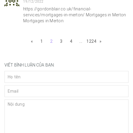
19/12/2022
https://gordonblair.co.uk/financial-
services/mortgages-in-merton/ Mortgages in Merton
Mortgages in Merton
«
1
2
3
4
...
1224
»
VIẾT BÌNH LUẬN CỦA BẠN: