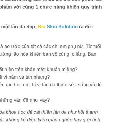
phẩm với cùng 1 chức năng khiến quy trình
 một làn da đẹp,
Bio
Skin Solution
ra đời.
 là ao ước của tất cả các chị em phụ nữ. Từ tuổi
hướng lão hóa khiến bạn vô cùng lo lắng. Bạn
t hiện trên khóe mắt, khuôn miệng?
đi vì nám và tàn nhang?
ới bạn học cũ chỉ vì làn da thiếu sức sống và độ
 những vấn đề như vậy?
 khoa học để cải thiện làn da như hồi thanh
ải, không kể điều kiện giàu nghèo hay giới tính