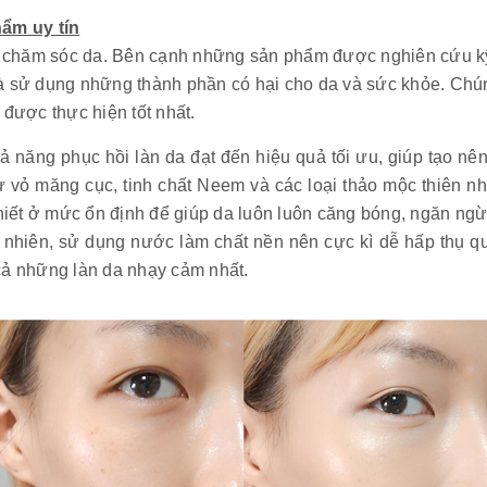
ẩm uy tín
ẩm chăm sóc da. Bên cạnh những sản phẩm được nghiên cứu kỹ 
và sử dụng những thành phần có hại cho da và sức khỏe. Ch
được thực hiện tốt nhất.
 năng phục hồi làn da đạt đến hiệu quả tối ưu, giúp tạo nê
 vỏ măng cục, tinh chất Neem và các loại thảo mộc thiên nhi
thiết ở mức ổn định để giúp da luôn luôn căng bóng, ngăn ngừ
 nhiên, sử dụng nước làm chất nền nên cực kì dễ hấp thụ q
cả những làn da nhạy cảm nhất.