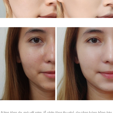
Nâng tông da, mờ vết nám, lỗ chân lông thu nhỏ, da căng bóng hồng hào