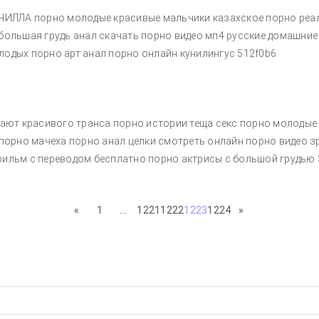
ОЧИЛЛА порно молодые красивые мальчики казахское порно реал
большая грудь анал скачать порно видео мп4 русские домашни
одых порно арт анал порно онлайн кунилингус 512f0b6
хают красивого транса порно истории теща секс порно молодые
 порно мачеха порно анал целки смотреть онлайн порно видео
фильм с переводом бесплатно порно актрисы с большой грудью
«
1
...
1221
1222
1223
1224
»