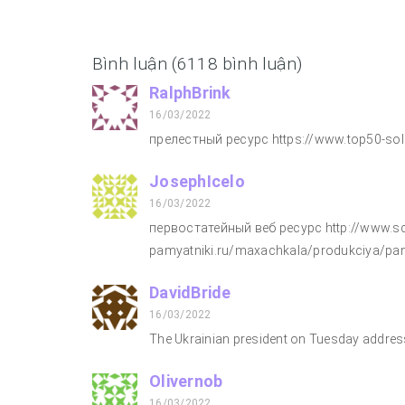
Bình luận (6118 bình luận)
RalphBrink
16/03/2022
прелестный ресурс https://www.top50-sola
JosephIcelo
16/03/2022
первостатейный веб ресурс http://www.sc
pamyatniki.ru/maxachkala/produkciya/pa
DavidBride
16/03/2022
The Ukrainian president on Tuesday addres
Olivernob
16/03/2022