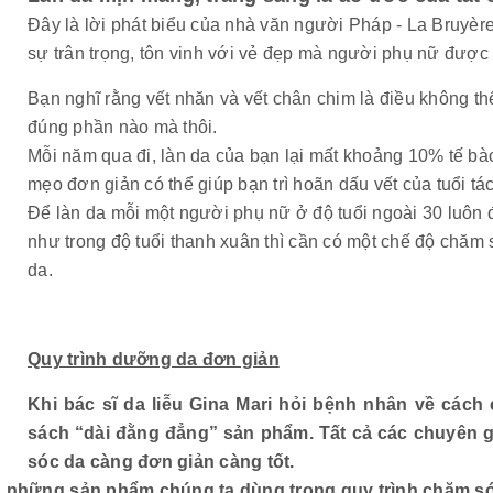
Đây là lời phát biểu của nhà văn người Pháp - La Bruyère
sự trân trọng, tôn vinh với vẻ đẹp mà người phụ nữ được 
Bạn nghĩ rằng vết nhăn và vết chân chim là điều không thể
đúng phần nào mà thôi.
Mỗi năm qua đi, làn da của bạn lại mất khoảng 10% tế bà
mẹo đơn giản có thể giúp bạn trì hoãn dấu vết của tuổi tác
Để làn da mỗi một người phụ nữ ở độ tuổi ngoài 30 luôn 
như trong độ tuổi thanh xuân thì cần có một chế độ chăm s
da.
Quy trình dưỡng da đơn giản
Khi bác sĩ da liễu Gina Mari hỏi bệnh nhân về các
sách “dài đằng đẳng” sản phẩm. Tất cả các chuyên g
sóc da càng đơn giản càng tốt.
 những sản phẩm chúng ta dùng trong quy trình chăm sóc