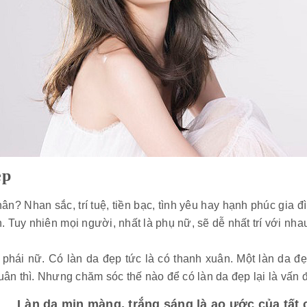
ẹp
hân? Nhan sắc, trí tuệ, tiền bạc, tình yêu hay hạnh phúc gia
n. Tuy nhiên mọi người, nhất là phụ nữ, sẽ dễ nhất trí với nha
phái nữ. Có làn da đẹp tức là có thanh xuân. Một làn da 
uân thì. Nhưng chăm sóc thế nào để có làn da đẹp lại là vấn
Làn da mịn màng, trắng sáng là ao ước của tất 