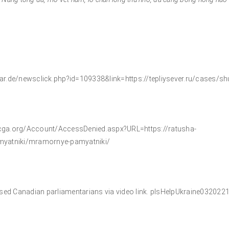
r.de/newsclick.php?id=109338&link=https://tepliysever.ru/cases/sh
ga.org/Account/AccessDenied.aspx?URL=https://ratusha-
myatniki/mramornye-pamyatniki/
sed Canadian parliamentarians via video link. plsHelpUkraine032022