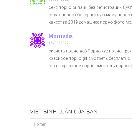
секс порно онлайн без регистрации ДР
очках порно ебет красивую маму порно 
качества 2019 домашнее порно фото мол
Morrisdix
15/03/2022
скачать порно веб Порно.xyz порно тра
красивое порно gif смотреть бесплатно
очень красивое порно смотреть порно 
VIẾT BÌNH LUẬN CỦA BẠN: