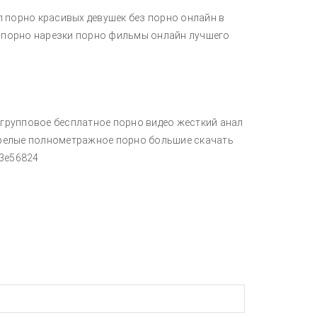
 порно красивых девушек без порно онлайн в
е порно нарезки порно фильмы онлайн лучшего
 групповое бесплатное порно видео жесткий анал
 зрелые полнометражное порно большие скачать
 3e56824