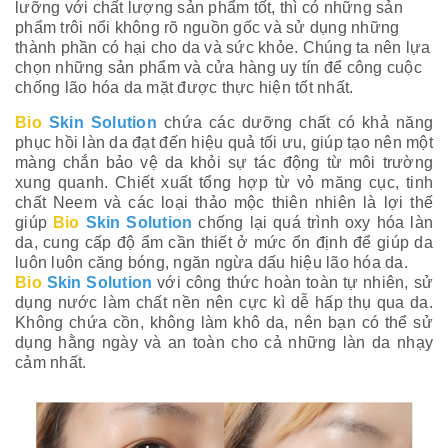
lưỡng với chất lượng sản phẩm tốt, thì có những sản
phẩm trôi nổi không rõ nguồn gốc và sử dụng những
thành phần có hại cho da và sức khỏe. Chúng ta nên lựa
chọn những sản phẩm và cửa hàng uy tín để công cuộc
chống lão hóa da mặt được thực hiện tốt nhất.
Bio
Skin Solution
chứa các dưỡng chất có khả năng
phục hồi làn da đạt đến hiệu quả tối ưu, giúp tạo nên một
màng chắn bảo vệ da khỏi sự tác động từ môi trường
xung quanh. Chiết xuất tổng hợp từ vỏ măng cục, tinh
Tìm
chất Neem và các loại thảo mộc thiên nhiên là lợi thế
giúp
Bio
Skin Solution
chống lại quá trình oxy hóa làn
da, cung cấp độ ẩm cần thiết ở mức ổn định để giúp da
luôn luôn căng bóng, ngăn ngừa dấu hiệu lão hóa da.
Bio
Skin Solution
với công thức hoàn toàn tự nhiên, sử
dụng nước làm chất nền nên cực kì dễ hấp thụ qua da.
Không chứa cồn, không làm khô da, nên bạn có thể sử
dụng hằng ngày và an toàn cho cả những làn da nhạy
cảm nhất.