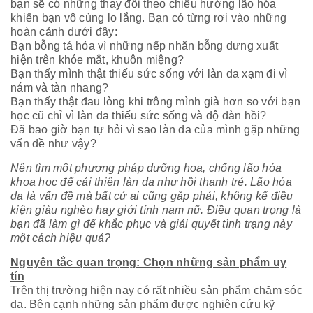
bạn sẽ có những thay đổi theo chiều hướng lão hóa
khiến bạn vô cùng lo lắng. Bạn có từng rơi vào những
hoàn cảnh dưới đây:
Bạn bỗng tá hỏa vì những nếp nhăn bỗng dưng xuất
hiện trên khóe mắt, khuôn miệng?
Bạn thấy mình thật thiếu sức sống với làn da xạm đi vì
nám và tàn nhang?
Bạn thấy thật đau lòng khi trông mình già hơn so với bạn
học cũ chỉ vì làn da thiếu sức sống và độ đàn hồi?
Đã bao giờ bạn tự hỏi vì sao làn da của mình gặp những
vấn đề như vậy?
Nên tìm một phương pháp dưỡng hoa, chống lão hóa
khoa học để cải thiện làn da như hồi thanh trẻ. Lão hóa
da là vấn đề mà bất cứ ai cũng gặp phải, không kể điều
kiện giàu nghèo hay giới tính nam nữ. Điều quan trọng là
bạn đã làm gì để khắc phục và giải quyết tình trạng này
một cách hiệu quả?
Nguyên tắc quan trọng: Chọn những sản phẩm uy
tín
Trên thị trường hiện nay có rất nhiều sản phẩm chăm sóc
da. Bên cạnh những sản phẩm được nghiên cứu kỹ