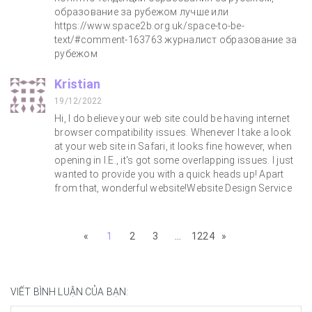
образование за рубежом лучше или
https://www.space2b.org.uk/space-to-be-
text/#comment-163763 журналист образование за
рубежом
Kristian
19/12/2022
Hi, I do believe your web site could be having internet
browser compatibility issues. Whenever I take a look
at your web site in Safari, it looks fine however, when
opening in I.E., it's got some overlapping issues. I just
wanted to provide you with a quick heads up! Apart
from that, wonderful website!Website Design Service
«
1
2
3
...
1224
»
VIẾT BÌNH LUẬN CỦA BẠN: