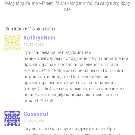
Nâng tông da, mờ vết nám, lỗ chân lông thu nhỏ, da căng bóng hồng
hào
Bình luận (6118 bình luận)
KathrynNum
20/12/2022
Приглашаем Ваше предприятие к
взаимовыгодному сотрудничеству в направлении
производства и поставки никелевого сплава
Р›РµРЅС‚Р° 2.4836 и изделий из него. - Поставка
порошков, и оксидов - Поставка изделий
производственно-технического назначения
(обруч). - Любые типоразмеры, изготовление по
чертежам и спецификациям заказчика. сплав
сплав 0f20753
Cusandut
20/12/2022
Скупка серебра и других изделий из серебра.
Профессиональная оценка, скупка столового