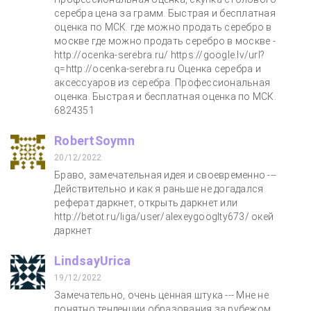
серебра цена за грамм. Быстрая и бесплатная
оценка по МСК. где можно продать серебро в
москве где можно продать серебро в москве -
http://ocenka-serebra.ru/ https://google.lv/url?
q=http://ocenka-serebra.ru Оценка серебра и
аксессуаров из серебра. Профессиональная
оценка. Быстрая и бесплатная оценка по МСК.
6824351
RobertSoymn
20/12/2022
Браво, замечательная идея и своевременно ---
Действительно и как я раньше не догадался
реферат даркнет, открыть даркнет или
http://betot.ru/liga/user/alexeygooglty673/ окей
даркнет
LindsayUrica
19/12/2022
Замечательно, очень ценная штука --- Мне не
понятно тенденции образования за рубежом,