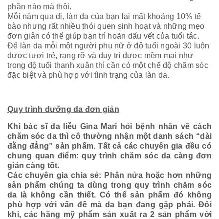
phần nào mà thôi.
Mỗi năm qua đi, làn da của bạn lại mất khoảng 10% tế
bào nhưng rất nhiều thói quen sinh hoạt và những mẹo
đơn giản có thể giúp bạn trì hoãn dấu vết của tuổi tác.
Để làn da mỗi một người phụ nữ ở độ tuổi ngoài 30 luôn
được tươi trẻ, rạng rỡ và duy trì được mềm mại như
trong độ tuổi thanh xuân thì cần có một chế độ chăm sóc
đặc biệt và phù hợp với tình trạng của làn da.
Quy trình dưỡng da đơn giản
Khi bác sĩ da liễu Gina Mari hỏi bệnh nhân về cách
chăm sóc da thì cô thường nhận một danh sách “dài
đằng đẳng” sản phẩm. Tất cả các chuyên gia đều có
chung quan điểm: quy trình chăm sóc da càng đơn
giản càng tốt.
Các chuyên gia chia sẻ: Phân nửa hoặc hơn những
sản phẩm chúng ta dùng trong quy trình chăm sóc
da là không cần thiết. Có thể sản phẩm đó không
phù hợp với vấn đề mà da bạn đang gặp phải. Đôi
khi, các hãng mỹ phẩm sản xuất ra 2 sản phẩm với