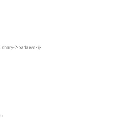
ushary-2-badaevskij/
16