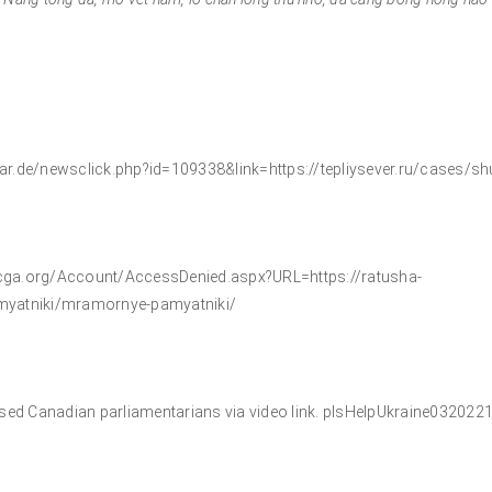
r.de/newsclick.php?id=109338&link=https://tepliysever.ru/cases/sh
ga.org/Account/AccessDenied.aspx?URL=https://ratusha-
myatniki/mramornye-pamyatniki/
sed Canadian parliamentarians via video link. plsHelpUkraine032022