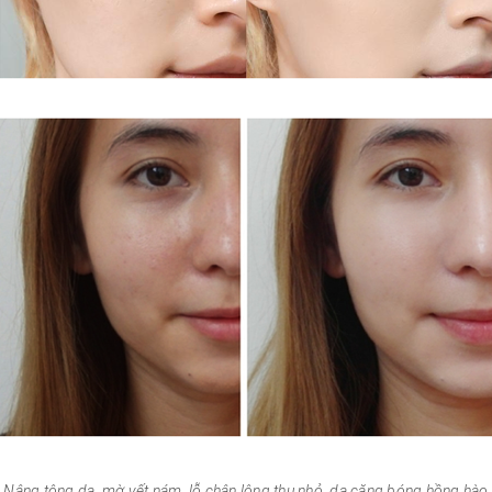
Nâng tông da, mờ vết nám, lỗ chân lông thu nhỏ, da căng bóng hồng hào