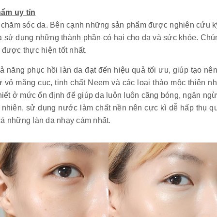
ẩm uy tín
ẩm chăm sóc da. Bên cạnh những sản phẩm được nghiên cứu kỹ 
và sử dụng những thành phần có hại cho da và sức khỏe. Ch
được thực hiện tốt nhất.
 năng phục hồi làn da đạt đến hiệu quả tối ưu, giúp tạo nê
 vỏ măng cục, tinh chất Neem và các loại thảo mộc thiên nhi
thiết ở mức ổn định để giúp da luôn luôn căng bóng, ngăn ngừ
 nhiên, sử dụng nước làm chất nền nên cực kì dễ hấp thụ q
cả những làn da nhạy cảm nhất.