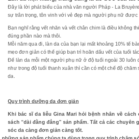
Đây là lời phát biểu của nhà văn người Pháp - La Bruyère
sự trân trọng, tôn vinh với vẻ đẹp mà người phụ nữ được 
Bạn nghĩ rằng vết nhăn và vết chân chim là điều không thể
đúng phần nào mà thôi.
Mỗi năm qua đi, làn da của bạn lại mất khoảng 10% tế bà
mẹo đơn giản có thể giúp bạn trì hoãn dấu vết của tuổi tác
Để làn da mỗi một người phụ nữ ở độ tuổi ngoài 30 luôn 
như trong độ tuổi thanh xuân thì cần có một chế độ chăm s
da.
Quy trình dưỡng da đơn giản
Khi bác sĩ da liễu Gina Mari hỏi bệnh nhân về các
sách “dài đằng đẳng” sản phẩm. Tất cả các chuyên g
sóc da càng đơn giản càng tốt.
 những sản phẩm chúng ta dùng trong quy trình chăm sóc