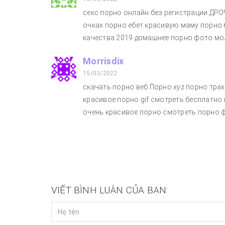
секс порно онлайн без регистрации ДР
очках порно ебет красивую маму порно 
качества 2019 домашнее порно фото мол
Morrisdix
15/03/2022
скачать порно веб Порно.xyz порно тра
красивое порно gif смотреть бесплатно
очень красивое порно смотреть порно 
VIẾT BÌNH LUẬN CỦA BẠN: