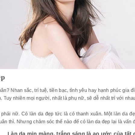
ẹp
hân? Nhan sắc, trí tuệ, tiền bạc, tình yêu hay hạnh phúc gia
n. Tuy nhiên mọi người, nhất là phụ nữ, sẽ dễ nhất trí với nha
phái nữ. Có làn da đẹp tức là có thanh xuân. Một làn da 
uân thì. Nhưng chăm sóc thế nào để có làn da đẹp lại là vấn
Làn da mịn màng, trắng sáng là ao ước của tất 