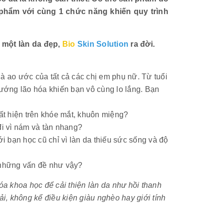
phẩm với cùng 1 chức năng khiến quy trình
 một làn da đẹp,
Bio
Skin Solution
ra đời.
 là ao ước của tất cả các chị em phụ nữ. Từ tuổi
hướng lão hóa khiến bạn vô cùng lo lắng. Bạn
t hiện trên khóe mắt, khuôn miệng?
đi vì nám và tàn nhang?
ới bạn học cũ chỉ vì làn da thiếu sức sống và độ
 những vấn đề như vậy?
 khoa học để cải thiện làn da như hồi thanh
ải, không kể điều kiện giàu nghèo hay giới tính