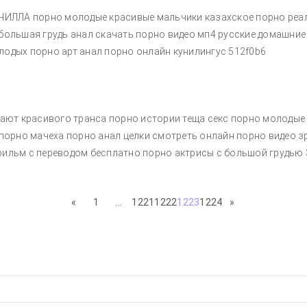
ОЧИЛЛА порно молодые красивые мальчики казахское порно реал
большая грудь анал скачать порно видео мп4 русские домашни
одых порно арт анал порно онлайн кунилингус 512f0b6
хают красивого транса порно истории теща секс порно молодые
 порно мачеха порно анал целки смотреть онлайн порно видео
фильм с переводом бесплатно порно актрисы с большой грудью
«
1
...
1221
1222
1223
1224
»