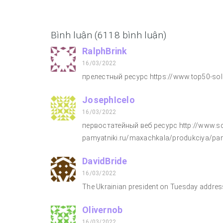
Bình luận (6118 bình luận)
RalphBrink
16/03/2022
прелестный ресурс https://www.top50-sola
JosephIcelo
16/03/2022
первостатейный веб ресурс http://www.sc
pamyatniki.ru/maxachkala/produkciya/pa
DavidBride
16/03/2022
The Ukrainian president on Tuesday addres
Olivernob
16/03/2022