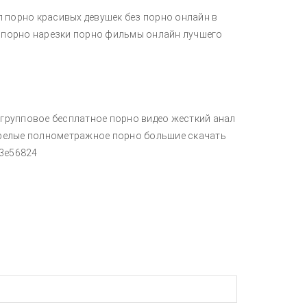
 порно красивых девушек без порно онлайн в
е порно нарезки порно фильмы онлайн лучшего
 групповое бесплатное порно видео жесткий анал
 зрелые полнометражное порно большие скачать
 3e56824