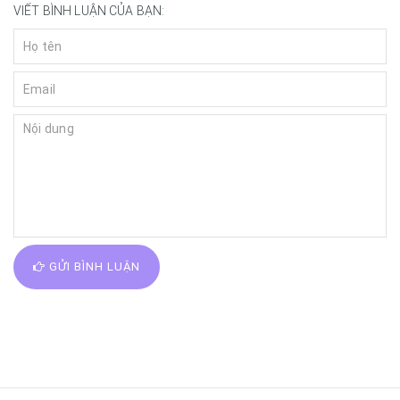
VIẾT BÌNH LUẬN CỦA BẠN:
GỬI BÌNH LUẬN