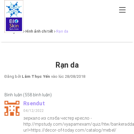
Trang chủ
Hình ảnh chi tiết
Rạn da
Rạn da
Đăng bởi
Lâm Thục Yến
vào lúc 28/08/2018
Bình luận (558 bình luận)
Rsendut
04/12/2022
зеркало из слэба честер кресло -
http://mpstudy.com/vyapamexam/quiz/htw/bankeradda
url=https://decor-of-today.com/catalog/mebel/